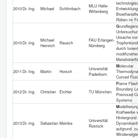
technologis
MLU Halle-
2010
Dr.-Ing.
Michael
Schlimbach
Entwicklung
Wittenberg
Bioethanolh
Rüben im Fe
G
rundlegen
Untersuchun
Ursache vo
Michael
FAU Erlangen-
2010
Dr.-Ing.
Rausch
Tropfenkond
Heinrich
Nürnberg
durch Ionen
modifizierte
Metalloberf
M
olecular
Universität
2011
Dr.-Ing.
Martin
Horsch
Thermodyna
Paderborn
Curved Fluid
F
lame Flash
Boundary La
2012
Dr.-Ing.
Christian
Eichler
TU München
Premixed C
Systems
M
odellierun
Kraftwerke 
Hintergrund 
Universität
2013
Dr.-Ing.
Sebastian
Meinke
Dynamikanf
Rostock
aufgrund z
Windenergi