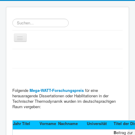
Suchen...
Toggle
Navigation
Home
MegaWATT-Preisträger
Ziele
WATT-Mitglieder
MegaWATT-Preisträger
Folgende
Mega-WATT-Forschungspreis
für eine
Das Junge Kollegium Thermodynamik (JuKoTherm)
herausragende Dissertationen oder Habilitationen in der
Technischer Thermodynamik wurden im deutschsprachigen
Links
Raum vergeben:
Kontakt
Jahr
Titel
Vorname
Nachname
Universität
Titel der Di
B
eitrag zur